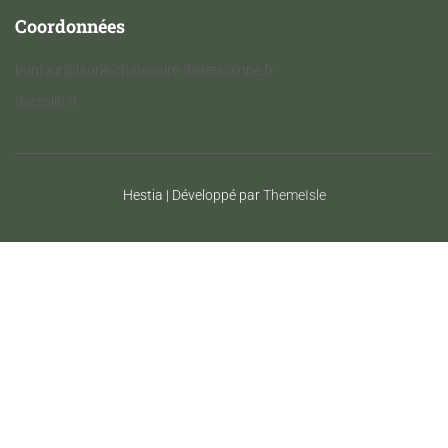
Coordonnées
bonjour@laurie-chatevaire-dieteticienne.fr
doctolib.fr
Hestia | Développé par
ThemeIsle